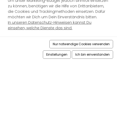
Um unser Marketing-Budget jedoch sinnvoll einsetzen
zu können, benötigen wir die Hilfe von Drittanbietern,
die Cookies und Trackingmethoden einsetzen. Dafür
möchten wir Dich um Dein Einverständnis bitten.
In unseren Datenschutz-Hinweisen kannst Du
einsehen, welche Dienste das sind.
Nur notwendige Cookies verwenden
Einstellungen
Ich bin einverstanden
Bürozeiten:
Wir sind von Montags bis Freitags von 8:00 - 16:00 Uhr