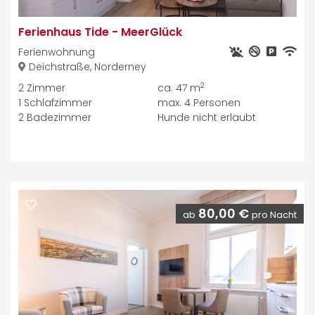
Ferienhaus Tide
-
MeerGlück
Ferienwohnung
Deichstraße, Norderney
2
2
Zimmer
ca. 47 m
1
Schlafzimmer
max.
4
Personen
2
Badezimmer
Hunde nicht erlaubt
80,00 €
ab
pro Nacht