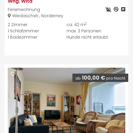
Whg. Wita
Ferienwohnung
Wiedaschstr., Norderney
2
2
Zimmer
ca. 42 m
1
Schlafzimmer
max.
3
Personen
1
Badezimmer
Hunde nicht erlaubt
100,00 €
ab
pro Nacht