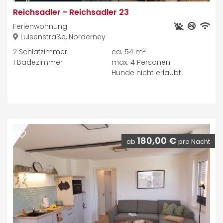
Reichsadler
-
Reichsadler 23
Ferienwohnung
Luisenstraße, Norderney
2
2
Schlafzimmer
ca. 54 m
1
Badezimmer
max.
4
Personen
Hunde nicht erlaubt
180,00 €
ab
pro Nacht