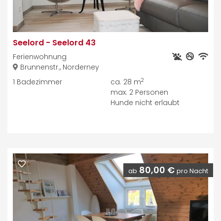
Seelord
-
Seelord 43
Ferienwohnung
Brunnenstr., Norderney
2
1
Badezimmer
ca. 28 m
max.
2
Personen
Hunde nicht erlaubt
80,00 €
ab
pro Nacht