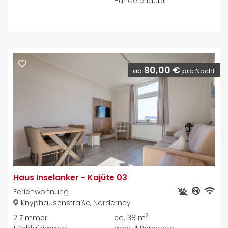
Hunde erlaubt
90,00 €
ab
pro Nacht
Haus Inselanker
-
Kajüte 03
Ferienwohnung
Knyphausenstraße, Norderney
2
2
Zimmer
ca. 38 m