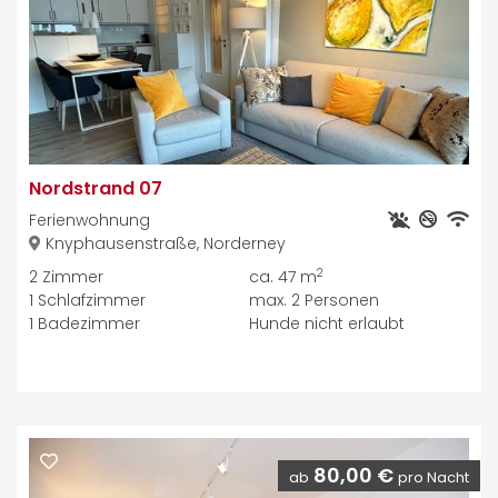
Nordstrand 07
Ferienwohnung
Knyphausenstraße, Norderney
2
2
Zimmer
ca. 47 m
1
Schlafzimmer
max.
2
Personen
1
Badezimmer
Hunde nicht erlaubt
80,00 €
ab
pro Nacht