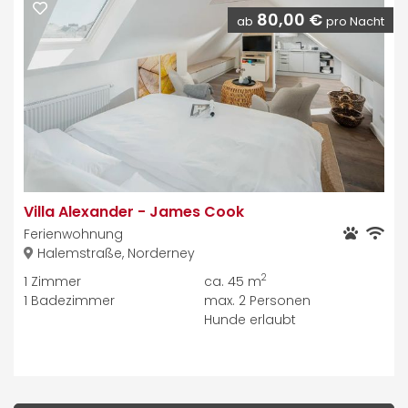
80,00 €
ab
pro Nacht
Villa Alexander
-
James Cook
Ferienwohnung
Halemstraße, Norderney
2
1
Zimmer
ca. 45 m
1
Badezimmer
max.
2
Personen
Hunde erlaubt