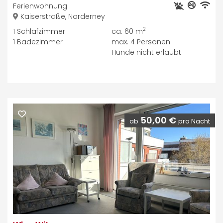
Ferienwohnung
Kaiserstraße, Norderney
2
1
Schlafzimmer
ca. 60 m
1
Badezimmer
max.
4
Personen
Hunde nicht erlaubt
50,00 €
ab
pro Nacht