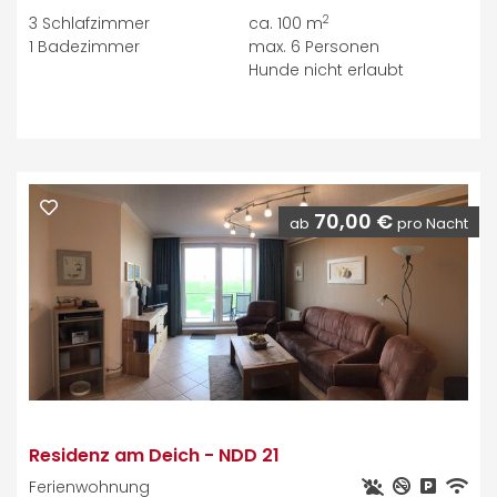
2
3
Schlafzimmer
ca. 100 m
1
Badezimmer
max.
6
Personen
Hunde nicht erlaubt
70,00 €
ab
pro Nacht
Residenz am Deich
-
NDD 21
Ferienwohnung