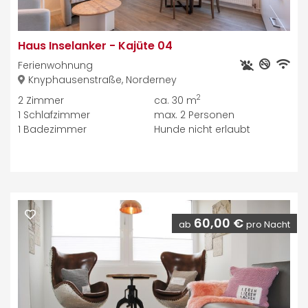
Haus Inselanker
-
Kajüte 04
Ferienwohnung
Knyphausenstraße, Norderney
2
2
Zimmer
ca. 30 m
1
Schlafzimmer
max.
2
Personen
1
Badezimmer
Hunde nicht erlaubt
60,00 €
ab
pro Nacht