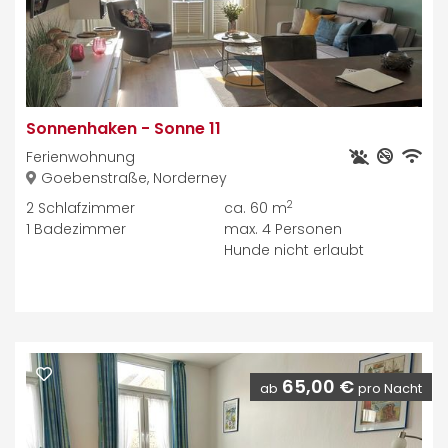
Sonnenhaken
-
Sonne 11
Ferienwohnung
Goebenstraße, Norderney
2
2
Schlafzimmer
ca. 60 m
1
Badezimmer
max.
4
Personen
Hunde nicht erlaubt
65,00 €
ab
pro Nacht