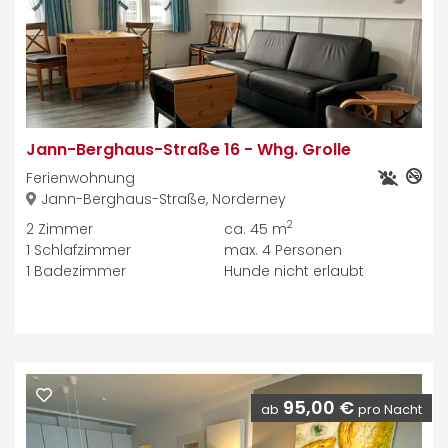
Jann-Berghaus-Straße 16
-
Whg. Grolle
Ferienwohnung
Jann-Berghaus-Straße, Norderney
2
2
Zimmer
ca. 45 m
1
Schlafzimmer
max.
4
Personen
1
Badezimmer
Hunde nicht erlaubt
95,00 €
ab
pro Nacht