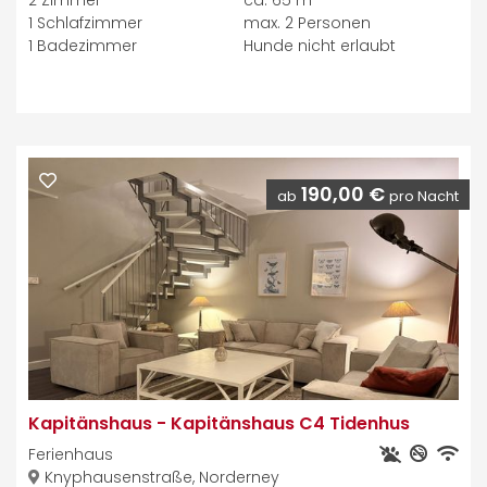
2
Zimmer
ca. 65 m
1
Schlafzimmer
max.
2
Personen
1
Badezimmer
Hunde nicht erlaubt
190,00 €
ab
pro Nacht
Kapitänshaus
-
Kapitänshaus C4 Tidenhus
Ferienhaus
Knyphausenstraße, Norderney