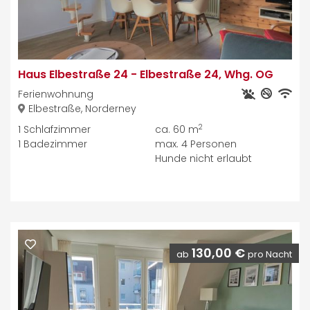
Haus Elbestraße 24
-
Elbestraße 24, Whg. OG
Ferienwohnung
Elbestraße, Norderney
2
1
Schlafzimmer
ca. 60 m
1
Badezimmer
max.
4
Personen
Hunde nicht erlaubt
130,00 €
ab
pro Nacht