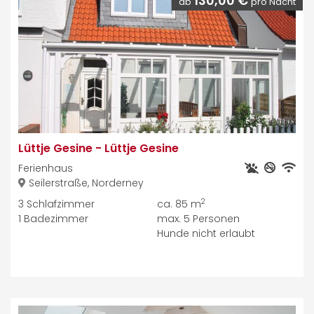
130,00 €
ab
pro Nacht
Lüttje Gesine
-
Lüttje Gesine
Ferienhaus
Seilerstraße, Norderney
2
3
Schlafzimmer
ca. 85 m
1
Badezimmer
max.
5
Personen
Hunde nicht erlaubt