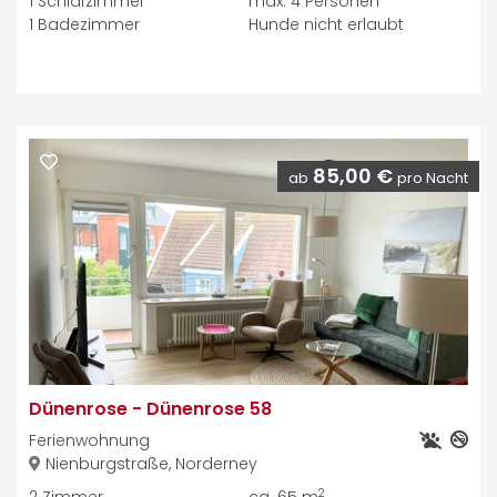
1
Schlafzimmer
max.
4
Personen
1
Badezimmer
Hunde nicht erlaubt
85,00 €
ab
pro Nacht
Dünenrose
-
Dünenrose 58
Ferienwohnung
Nienburgstraße, Norderney
2